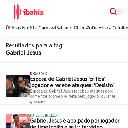
Busca
☰
iBahia é o portal de
noticias e
Últimas Notícias
Carnaval
Salvador
Diversão
De Hoje a Oito
Re
entretenimento da
Bahia.
Resultados para a tag:
Gabriel Jesus
DESABAFO
Esposa de Gabriel Jesus 'critica'
jogador e recebe ataques: 'Desisto'
Esposa de Gabriel Jesus recebeu ataques após
comentar promessas feita pelo jogador durante
gravidez
FUTEBOL INGLÊS
Gabriel Jesus é apalpado por jogador
de time inglês e se irrita; vídeo