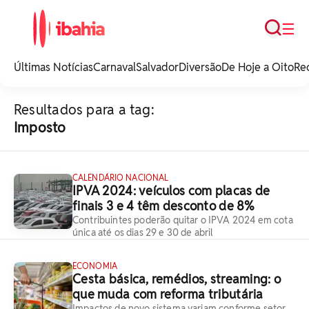
Busca
☰
iBahia é o portal de
noticias e
Últimas Notícias
Carnaval
Salvador
Diversão
De Hoje a Oito
Re
entretenimento da
Bahia.
Resultados para a tag:
Imposto
CALENDÁRIO NACIONAL
IPVA 2024: veículos com placas de
finais 3 e 4 têm desconto de 8%
Contribuintes poderão quitar o IPVA 2024 em cota
única até os dias 29 e 30 de abril
ECONOMIA
Cesta básica, remédios, streaming: o
que muda com reforma tributária
Impactos de novo sistema variam conforme setor