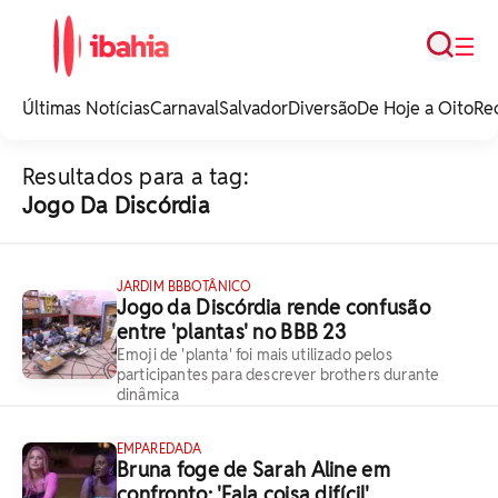
Busca
☰
iBahia é o portal de
noticias e
Últimas Notícias
Carnaval
Salvador
Diversão
De Hoje a Oito
Re
entretenimento da
Bahia.
Resultados para a tag:
Jogo Da Discórdia
JARDIM BBBOTÂNICO
Jogo da Discórdia rende confusão
entre 'plantas' no BBB 23
Emoji de 'planta' foi mais utilizado pelos
participantes para descrever brothers durante
dinâmica
EMPAREDADA
Bruna foge de Sarah Aline em
confronto: 'Fala coisa difícil'