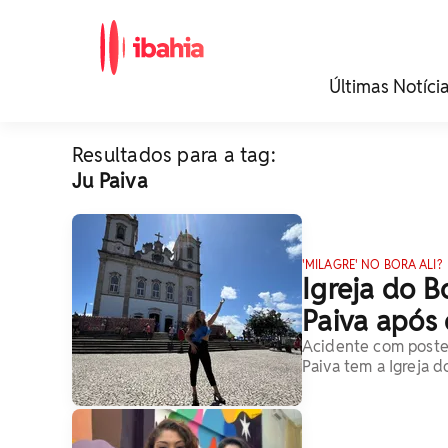
iBahia é o portal de
Últimas Notíci
noticias e
entretenimento da
Bahia.
Resultados para a tag:
Ju Paiva
'MILAGRE' NO BORA ALI?
Igreja do B
Paiva após
Acidente com poste 
Paiva tem a Igreja 