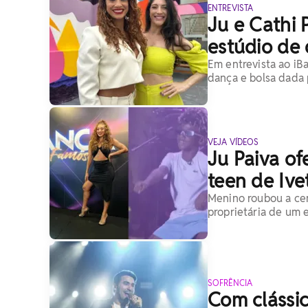
ENTREVISTA
Ju e Cathi
estúdio de 
Em entrevista ao iBa
dança e bolsa dada 
VEJA VÍDEOS
Ju Paiva of
teen de Ive
Menino roubou a cen
proprietária de um 
SOFRÊNCIA
Com clássic