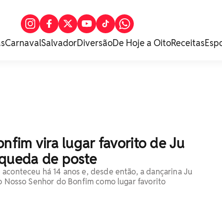
as
Carnaval
Salvador
Diversão
De Hoje a Oito
Receitas
Esp
onfim vira lugar favorito de Ju
 queda de poste
aconteceu há 14 anos e, desde então, a dançarina Ju
do Nosso Senhor do Bonfim como lugar favorito