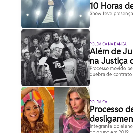
10 Horas d
Show teve presenças
POLÊMICA NA DANÇA
Além de Ju 
na Justiça 
Processo movido pe
quebra de contrato 
POLÊMICA
Processo de
desligamen
Integrante do elenc
do grupo em 2019