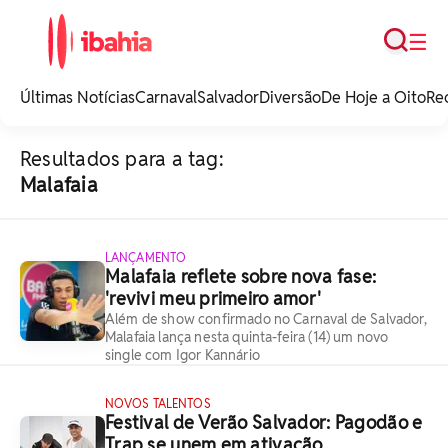
Busca
☰
iBahia é o portal de
noticias e
Últimas Notícias
Carnaval
Salvador
Diversão
De Hoje a Oito
Re
entretenimento da
Bahia.
Resultados para a tag:
Malafaia
LANÇAMENTO
Malafaia reflete sobre nova fase:
'revivi meu primeiro amor'
Além de show confirmado no Carnaval de Salvador,
Malafaia lança nesta quinta-feira (14) um novo
single com Igor Kannário
NOVOS TALENTOS
Festival de Verão Salvador: Pagodão e
Trap se unem em ativação