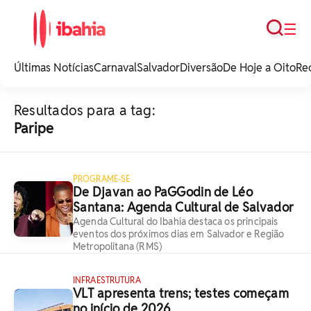
Busca
☰
iBahia é o portal de
noticias e
Últimas Notícias
Carnaval
Salvador
Diversão
De Hoje a Oito
Re
entretenimento da
Bahia.
Resultados para a tag:
Paripe
PROGRAME-SE
De Djavan ao PaGGodin de Léo
Santana: Agenda Cultural de Salvador
Agenda Cultural do Ibahia destaca os principais
eventos dos próximos dias em Salvador e Região
Metropolitana (RMS)
INFRAESTRUTURA
VLT apresenta trens; testes começam
no início de 2026