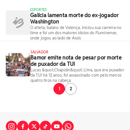
ESPORTES
Galícia lamenta morte do ex-jogador
Washington
O atleta, baiano de Valença, iniciou sua carreira no
time e foi um dos maiores ídolos do Fluminense,
onde jogou ao lado de Assis
SALVADOR
Bamor emite nota de pesar por morte
de puxador da TUI
Lucas &quot;Chapolin&quot; Lima, que era puxador
da TUI há 12 anos, foi assassinado com pelo menos
quatro tiros na cabeça
1
2