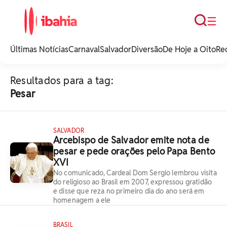
Busca
☰
iBahia é o portal de
noticias e
Últimas Notícias
Carnaval
Salvador
Diversão
De Hoje a Oito
Re
entretenimento da
Bahia.
Resultados para a tag:
Pesar
SALVADOR
Arcebispo de Salvador emite nota de
pesar e pede orações pelo Papa Bento
XVI
No comunicado, Cardeal Dom Sergio lembrou visita
do religioso ao Brasil em 2007, expressou gratidão
e disse que reza no primeiro dia do ano será em
homenagem a ele
BRASIL