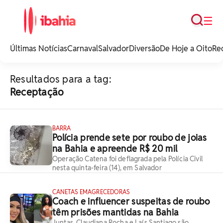
Busca
☰
iBahia é o portal de
noticias e
Últimas Notícias
Carnaval
Salvador
Diversão
De Hoje a Oito
Re
entretenimento da
Bahia.
Resultados para a tag:
Receptação
BARRA
Polícia prende sete por roubo de joias
na Bahia e apreende R$ 20 mil
Operação Catena foi deflagrada pela Polícia Civil
nesta quinta-feira (14), em Salvador
CANETAS EMAGRECEDORAS
Coach e influencer suspeitas de roubo
têm prisões mantidas na Bahia
Juntas, Claudiana Rocha e Laís Santiago são