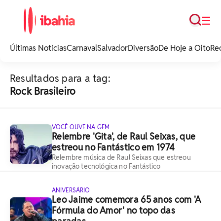
Busca
☰
iBahia é o portal de
noticias e
Últimas Notícias
Carnaval
Salvador
Diversão
De Hoje a Oito
Re
entretenimento da
Bahia.
Resultados para a tag:
Rock Brasileiro
VOCÊ OUVE NA GFM
Relembre 'Gita', de Raul Seixas, que
estreou no Fantástico em 1974
Relembre música de Raul Seixas que estreou
inovação tecnológica no Fantástico
ANIVERSÁRIO
Leo Jaime comemora 65 anos com 'A
Fórmula do Amor' no topo das