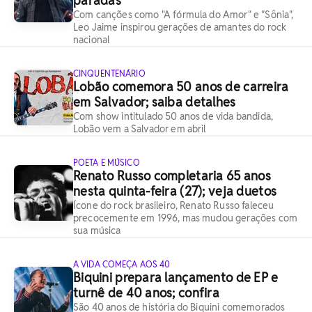
paradas
Com canções como "A fórmula do Amor" e "Sônia",
Leo Jaime inspirou gerações de amantes do rock
nacional
CINQUENTENÁRIO
Lobão comemora 50 anos de carreira
em Salvador; saiba detalhes
Com show intitulado 50 anos de vida bandida,
Lobão vem a Salvador em abril
POETA E MÚSICO
Renato Russo completaria 65 anos
nesta quinta-feira (27); veja duetos
Ícone do rock brasileiro, Renato Russo faleceu
precocemente em 1996, mas mudou gerações com
sua música
A VIDA COMEÇA AOS 40
Biquini prepara lançamento de EP e
turnê de 40 anos; confira
São 40 anos de história do Biquini comemorados