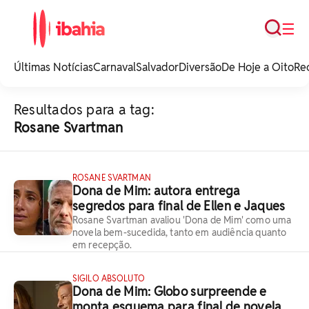
Busca
☰
iBahia é o portal de
noticias e
Últimas Notícias
Carnaval
Salvador
Diversão
De Hoje a Oito
Re
entretenimento da
Bahia.
Resultados para a tag:
Rosane Svartman
ROSANE SVARTMAN
Dona de Mim: autora entrega
segredos para final de Ellen e Jaques
Rosane Svartman avaliou 'Dona de Mim' como uma
novela bem-sucedida, tanto em audiência quanto
em recepção.
SIGILO ABSOLUTO
Dona de Mim: Globo surpreende e
monta esquema para final de novela