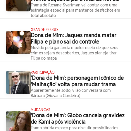
Trama de Rosane Svartman vai contar com uma
estratégia especial para manter os desfechos em
total absoluto
GRANDE PERIGO
Dona de Mim: Jaques manda matar
Filipa e plano sai do controle
Movido pela ganância e pelo receio de que seus
crimes sejam descobertos, Jaques planeja tirar
Filipa do mapa
PARTICIPAÇÃO
'Dona de Mim': personagem icônico de
'Malhação' volta para mudar trama
Aparentemente solto, vilão conversará com
Bárbara (Giovana Cordeiro)
MUDANÇAS
'Dona de Mim': Globo cancela gravidez
de Kami após violência
Trama abriria espaço para discutir possibilidades