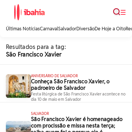
Busca
☰
iBahia é o portal de
noticias e
Últimas Notícias
Carnaval
Salvador
Diversão
De Hoje a Oito
Re
entretenimento da
Bahia.
Resultados para a tag:
São Francisco Xavier
ANIVERSÁRIO DE SALVADOR
Conheça São Francisco Xavier, o
padroeiro de Salvador
Festa litúrgica de São Francisco Xavier acontece no
dia 10 de maio em Salvador
SALVADOR
São Francisco Xavier é homenageado
com procissão e missa nesta terça;