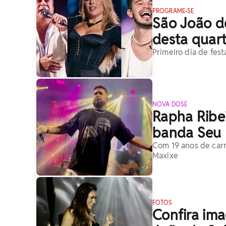
PROGRAME-SE
São João d
desta quart
Primeiro dia de fes
NOVA DOSE
Rapha Ribei
banda Seu 
Com 19 anos de carr
Maxixe
FOTOS
Confira ima