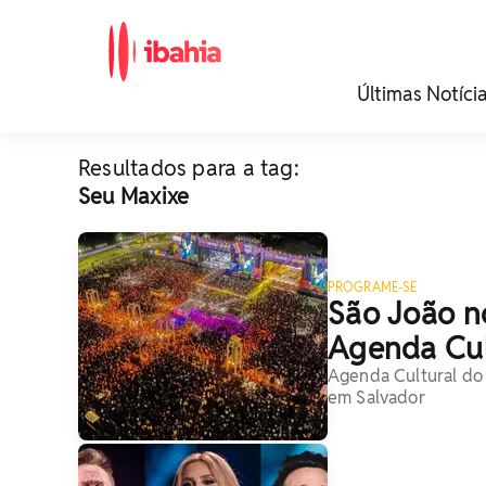
iBahia é o portal de
Últimas Notíci
noticias e
entretenimento da
Bahia.
Resultados para a tag:
Seu Maxixe
PROGRAME-SE
São João no
Agenda Cul
Agenda Cultural do 
em Salvador