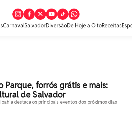
as
Carnaval
Salvador
Diversão
De Hoje a Oito
Receitas
Esp
 Parque, forrós grátis e mais:
tural de Salvador
Ibahia destaca os principais eventos dos próximos dias