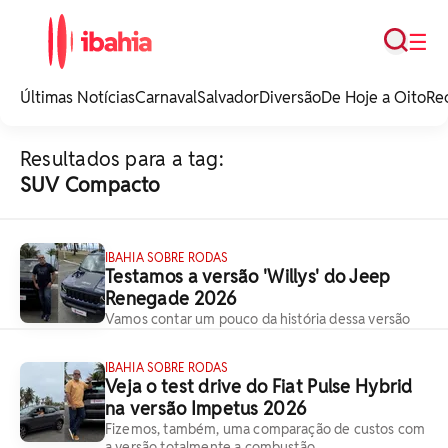
Busca
☰
iBahia é o portal de
noticias e
Últimas Notícias
Carnaval
Salvador
Diversão
De Hoje a Oito
Re
entretenimento da
Bahia.
Resultados para a tag:
SUV Compacto
IBAHIA SOBRE RODAS
Testamos a versão 'Willys' do Jeep
Renegade 2026
Vamos contar um pouco da história dessa versão
IBAHIA SOBRE RODAS
Veja o test drive do Fiat Pulse Hybrid
na versão Impetus 2026
Fizemos, também, uma comparação de custos com
a versão totalmente a combustão