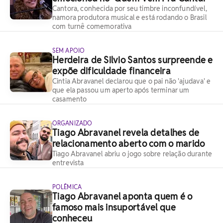
Cantora, conhecida por seu timbre inconfundível,
namora produtora musical e está rodando o Brasil
com turnê comemorativa
SEM APOIO
Herdeira de Silvio Santos surpreende e
expõe dificuldade financeira
Cintia Abravanel declarou que o pai não 'ajudava' e
que ela passou um aperto após terminar um
casamento
ORGANIZADO
Tiago Abravanel revela detalhes de
relacionamento aberto com o marido
Tiago Abravanel abriu o jogo sobre relação durante
entrevista
POLÊMICA
Tiago Abravanel aponta quem é o
famoso mais insuportável que
conheceu