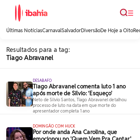
Busca
☰
iBahia é o portal de
noticias e
Últimas Notícias
Carnaval
Salvador
Diversão
De Hoje a Oito
Re
entretenimento da
Bahia.
Resultados para a tag:
Tiago Abravanel
DESABAFO
Tiago Abravanel comenta luto 1 ano
após morte de Silvio: ‘Esqueço'
Neto de Silvio Santos, Tiago Abravanel detalhou
processo de luto na data em que morte do
apresentador completa 1 ano
DOMINGÃO COM HUCK
Por onde anda Ana Carolina, que
emocionou no 'Quem Vem Pra Cantar'