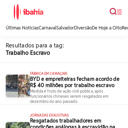
Busca
☰
iBahia é o portal de
noticias e
Últimas Notícias
Carnaval
Salvador
Diversão
De Hoje a Oito
Re
entretenimento da
Bahia.
Resultados para a tag:
Trabalho Escravo
FÁBRICA EM CAMAÇARI
BYD e empreiteiras fecham acordo de
R$ 40 milhões por trabalho escravo
Medida é fruto de ação civil pública, após
funcionários chineses serem resgatados em
dezembro do ano passado
JORNADAS EXAUSTIVAS
Resgatados trabalhadores em
condições análogas à escravidão na