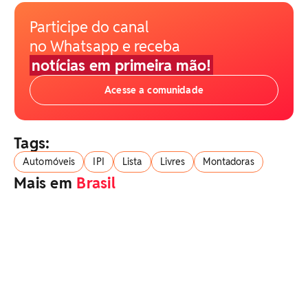
Participe do canal
no Whatsapp e receba
notícias em primeira mão!
Acesse a comunidade
Tags:
Automóveis
IPI
Lista
Livres
Montadoras
Mais em
Brasil