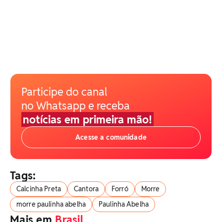
Participe do canal
no Whatsapp e receba
notícias em primeira mão!
Acesse a comunidade
Tags:
Calcinha Preta
Cantora
Forró
Morre
morre paulinha abelha
Paulinha Abelha
Mais em
Brasil