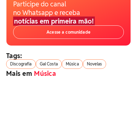
Participe do canal
no Whatsapp e receba
notícias em primeira mão!
Acesse a comunidade
Tags:
Discografia
Gal Costa
Música
Novelas
Mais em
Música