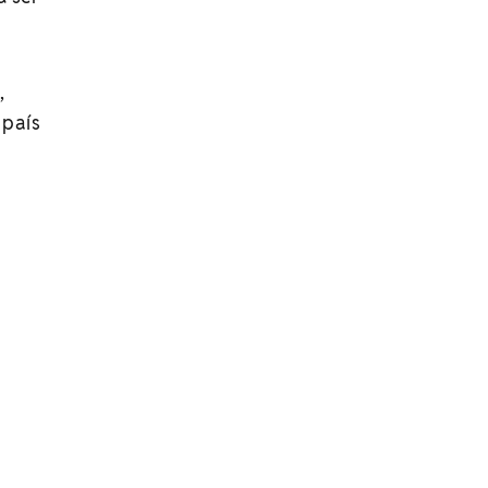
,
 país