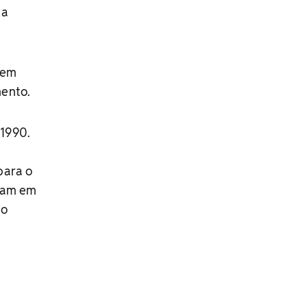
 a
gem
mento.
 1990.
para o
izam em
do