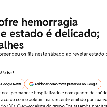
ofre hemorragia
 e estado é delicado;
alhes
preendeu os fãs neste sábado ao revelar estado 
6 às 16:45
o Google News
Adicionar como fonte preferida no Google
1 anos, permanece hospitalizado e com quadro de saúd
e acordo com o boletim mais recente emitido por sua e
do (30). O ex-vocalista do grupo Exaltasamba preciso