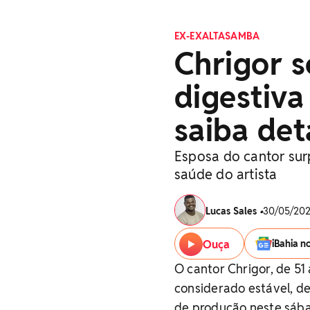
EX-EXALTASAMBA
Chrigor s
digestiva
saiba det
Esposa do cantor sur
saúde do artista
Lucas Sales
•
30/05/202
Ouça
iBahia n
O cantor Chrigor, de 5
considerado estável, d
de produção neste sába