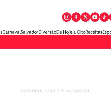
as
Carnaval
Salvador
Diversão
De Hoje a Oito
Receitas
Esp
CONTINUA APÓS A PUBLICIDADE