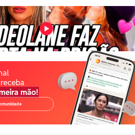
nal
 receba
imeira mão!
comunidade