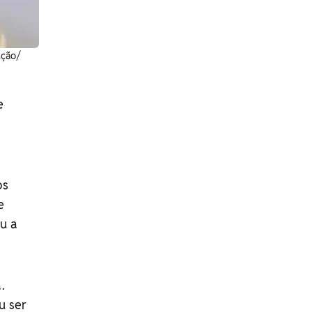
ução/
e
os
e
u a
.
u ser