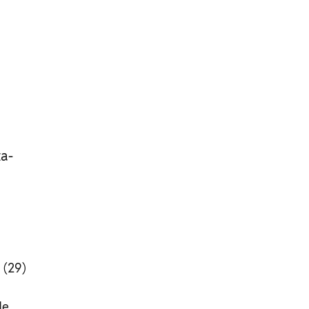
a-
 (29)
de