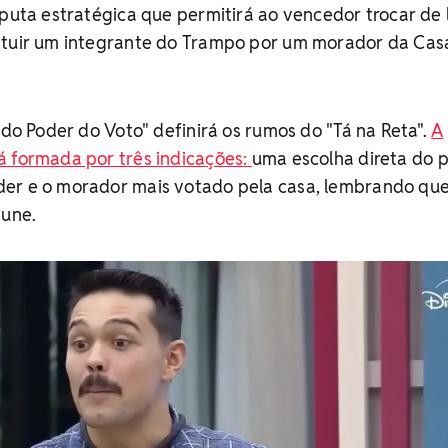
sputa estratégica que permitirá ao vencedor trocar de 
ituir um integrante do Trampo por um morador da Cas
 do Poder do Voto" definirá os rumos do "Tá na Reta".
A
á formada por três indicações:
uma escolha direta do p
er e o morador mais votado pela casa, lembrando qu
mune.