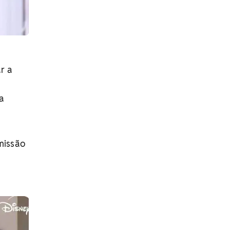
r a
da
missão