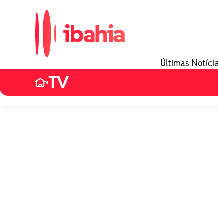
Últimas Notíci
TV
•