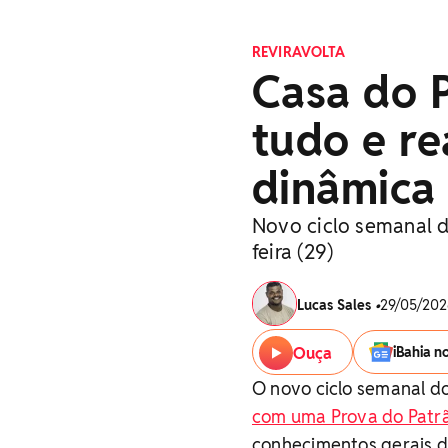
REVIRAVOLTA
Casa do 
tudo e re
dinâmica
Novo ciclo semanal d
feira (29)
Lucas Sales
•
29/05/2026
Ouça
iBahia n
O novo ciclo semanal do
com uma Prova do Patrã
conhecimentos gerais d