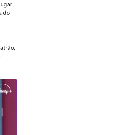
lugar
a do
atrão,
e