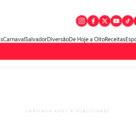
as
Carnaval
Salvador
Diversão
De Hoje a Oito
Receitas
Esp
CONTINUA APÓS A PUBLICIDADE