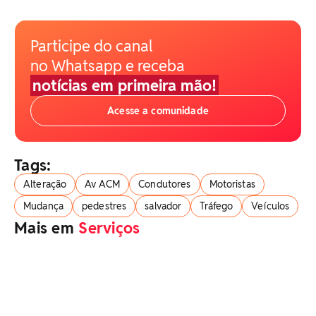
Participe do canal
no Whatsapp e receba
notícias em primeira mão!
Acesse a comunidade
Tags:
Alteração
Av ACM
Condutores
Motoristas
Mudança
pedestres
salvador
Tráfego
Veículos
Mais em
Serviços