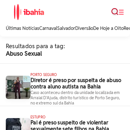
Busca
☰
iBahia é o portal de
noticias e
Últimas Notícias
Carnaval
Salvador
Diversão
De Hoje a Oito
Re
entretenimento da
Bahia.
Resultados para a tag:
Abuso Sexual
PORTO SEGURO
Diretor é preso por suspeita de abuso
contra aluno autista na Bahia
Caso aconteceu dentro da unidade localizada em
Arraial D'Ajuda, distrito turístico de Porto Seguro,
no extremo sul da Bahia
ESTUPRO
Pai é preso suspeito de violentar
sexualmente sete filhos na Bahia