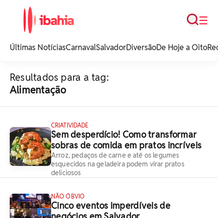
Busca
☰
iBahia é o portal de
noticias e
Últimas Notícias
Carnaval
Salvador
Diversão
De Hoje a Oito
Re
entretenimento da
Bahia.
Resultados para a tag:
Alimentação
CRIATIVIDADE
Sem desperdício! Como transformar
sobras de comida em pratos incríveis
Arroz, pedaços de carne e até os legumes
esquecidos na geladeira podem virar pratos
deliciosos
NÃO ÓBVIO
Cinco eventos imperdíveis de
negócios em Salvador