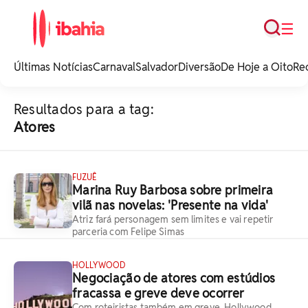
Busca
☰
iBahia é o portal de
noticias e
Últimas Notícias
Carnaval
Salvador
Diversão
De Hoje a Oito
Re
entretenimento da
Bahia.
Resultados para a tag:
Atores
FUZUÊ
Marina Ruy Barbosa sobre primeira
vilã nas novelas: 'Presente na vida'
Atriz fará personagem sem limites e vai repetir
parceria com Felipe Simas
HOLLYWOOD
Negociação de atores com estúdios
fracassa e greve deve ocorrer
Com roteiristas também em greve, Hollywood