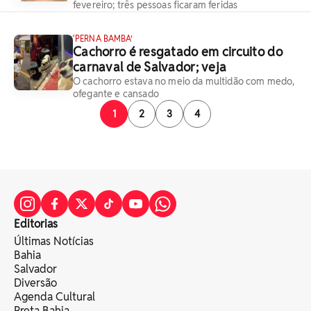
fevereiro; três pessoas ficaram feridas
‘PERNA BAMBA’
Cachorro é resgatado em circuito do
carnaval de Salvador; veja
O cachorro estava no meio da multidão com medo,
ofegante e cansado
1
2
3
4
Editorias
Últimas Notícias
Bahia
Salvador
Diversão
Agenda Cultural
Preta Bahia