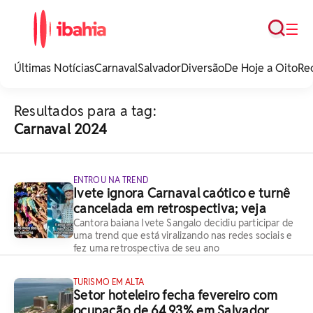
Busca
☰
iBahia é o portal de
noticias e
Últimas Notícias
Carnaval
Salvador
Diversão
De Hoje a Oito
Re
entretenimento da
Bahia.
Resultados para a tag:
Carnaval 2024
ENTROU NA TREND
Ivete ignora Carnaval caótico e turnê
cancelada em retrospectiva; veja
Cantora baiana Ivete Sangalo decidiu participar de
uma trend que está viralizando nas redes sociais e
fez uma retrospectiva de seu ano
TURISMO EM ALTA
Setor hoteleiro fecha fevereiro com
ocupação de 64,93% em Salvador