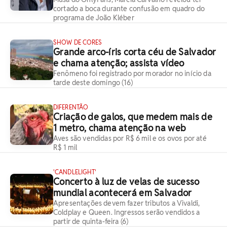
cortado a boca durante confusão em quadro do
programa de João Kléber
SHOW DE CORES
Grande arco-íris corta céu de Salvador
e chama atenção; assista vídeo
Fenômeno foi registrado por morador no início da
tarde deste domingo (16)
DIFERENTÃO
Criação de galos, que medem mais de
1 metro, chama atenção na web
Aves são vendidas por R$ 6 mil e os ovos por até
R$ 1 mil
'CANDLELIGHT'
Concerto à luz de velas de sucesso
mundial acontecerá em Salvador
Apresentações devem fazer tributos a Vivaldi,
Coldplay e Queen. Ingressos serão vendidos a
partir de quinta-feira (6)