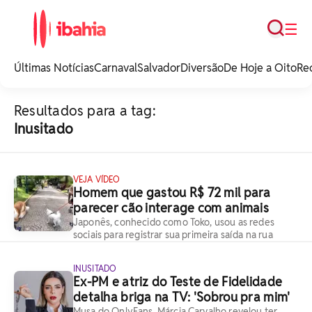
Busca
☰
iBahia é o portal de
noticias e
Últimas Notícias
Carnaval
Salvador
Diversão
De Hoje a Oito
Re
entretenimento da
Bahia.
Resultados para a tag:
Inusitado
VEJA VÍDEO
Homem que gastou R$ 72 mil para
parecer cão interage com animais
Japonês, conhecido como Toko, usou as redes
sociais para registrar sua primeira saída na rua
INUSITADO
Ex-PM e atriz do Teste de Fidelidade
detalha briga na TV: 'Sobrou pra mim'
Musa do OnlyFans, Márcia Carvalho revelou ter