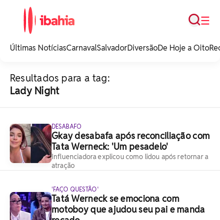
Busca
☰
iBahia é o portal de
noticias e
Últimas Notícias
Carnaval
Salvador
Diversão
De Hoje a Oito
Re
entretenimento da
Bahia.
Resultados para a tag:
Lady Night
DESABAFO
Gkay desabafa após reconciliação com
Tata Werneck: 'Um pesadelo'
Influenciadora explicou como lidou após retornar a
atração
'FAÇO QUESTÃO'
Tatá Werneck se emociona com
motoboy que ajudou seu pai e manda