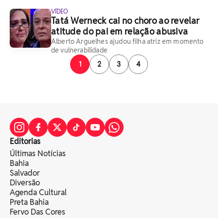
VÍDEO
Tatá Werneck cai no choro ao revelar
atitude do pai em relação abusiva
Alberto Arguelhes ajudou filha atriz em momento
de vulnerabilidade
1
2
3
4
Editorias
Últimas Notícias
Bahia
Salvador
Diversão
Agenda Cultural
Preta Bahia
Fervo Das Cores