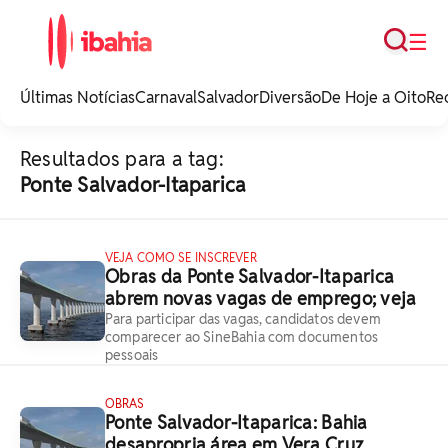
Busca
☰
iBahia é o portal de
noticias e
Últimas Notícias
Carnaval
Salvador
Diversão
De Hoje a Oito
Re
entretenimento da
Bahia.
Resultados para a tag:
Ponte Salvador-Itaparica
VEJA COMO SE INSCREVER
Obras da Ponte Salvador-Itaparica
abrem novas vagas de emprego; veja
Para participar das vagas, candidatos devem
comparecer ao SineBahia com documentos
pessoais
OBRAS
Ponte Salvador-Itaparica: Bahia
desapropria área em Vera Cruz