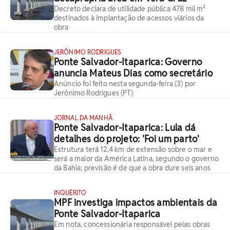
Decreto declara de utilidade pública 478 mil m²
destinados à implantação de acessos viários da
obra
JERÔNIMO RODRIGUES
Ponte Salvador-Itaparica: Governo
anuncia Mateus Dias como secretário
Anúncio foi feito nesta segunda-feira (3) por
Jerônimo Rodrigues (PT)
JORNAL DA MANHÃ
Ponte Salvador-Itaparica: Lula dá
detalhes do projeto: 'Foi um parto'
Estrutura terá 12,4 km de extensão sobre o mar e
será a maior da América Latina, segundo o governo
da Bahia; previsão é de que a obra dure seis anos
INQUÉRITO
MPF investiga impactos ambientais da
Ponte Salvador-Itaparica
Em nota, concessionária responsável pelas obras