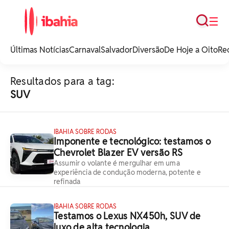
Busca
☰
iBahia é o portal de
noticias e
Últimas Notícias
Carnaval
Salvador
Diversão
De Hoje a Oito
Re
entretenimento da
Bahia.
Resultados para a tag:
SUV
IBAHIA SOBRE RODAS
Imponente e tecnológico: testamos o
Chevrolet Blazer EV versão RS
Assumir o volante é mergulhar em uma
experiência de condução moderna, potente e
refinada
IBAHIA SOBRE RODAS
Testamos o Lexus NX450h, SUV de
luxo de alta tecnologia