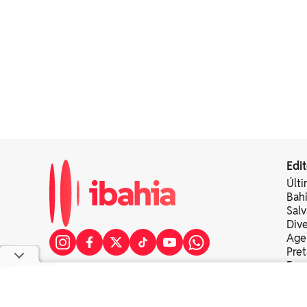
Edit
Últi
Bah
Sal
Div
Age
Pret
Fer
Colu