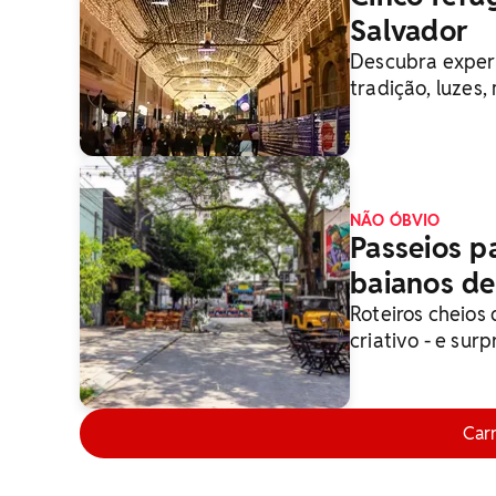
Salvador
Descubra experi
tradição, luzes
NÃO ÓBVIO
Passeios pa
baianos de
Roteiros cheios 
criativo - e su
Car