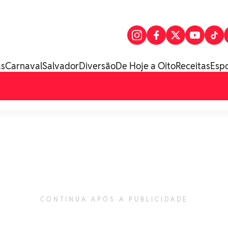
as
Carnaval
Salvador
Diversão
De Hoje a Oito
Receitas
Esp
CONTINUA APÓS A PUBLICIDADE