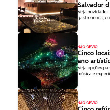
Salvador 
Veja novidades 
gastronomia, cu
experiências
NÃO ÓBVIO
Cinco loca
ano artísti
Veja opções para
música e experi
NÃO ÓBVIO
Cinco refú