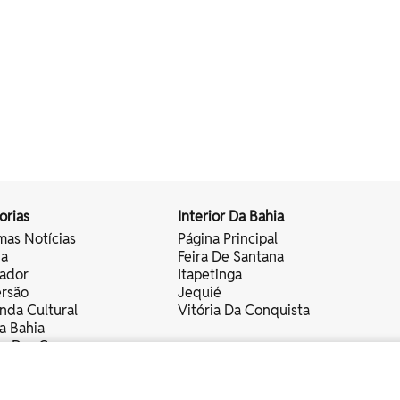
orias
Interior Da Bahia
mas Notícias
Página Principal
ia
Feira De Santana
vador
Itapetinga
ersão
Jequié
nda Cultural
Vitória Da Conquista
a Bahia
vo Das Cores
nistas