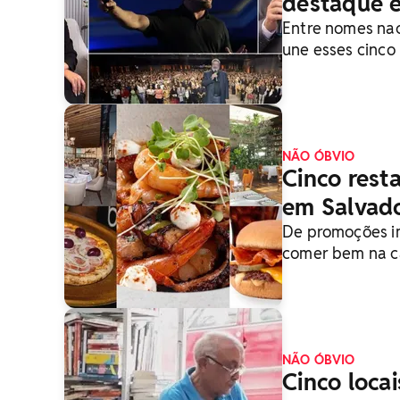
destaque e
Entre nomes nac
une esses cinco
do que entreg
NÃO ÓBVIO
Cinco rest
em Salvad
De promoções im
comer bem na c
NÃO ÓBVIO
Cinco locai