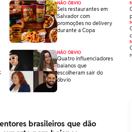
NÃO ÓBVIO
Seis restaurantes em
Salvador com
promoções no delivery
durante a Copa
NÃO ÓBVIO
Quatro influenciadores
baianos que
;
escolheram sair do
óbvio
ntores brasileiros que dão