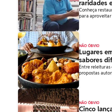
raridades 
Conheça restaur
para aproveita
NÃO ÓBVIO
Lugares em
sabores di
Entre releituras
propostas autor
do óbvio
NÃO ÓBVIO
Cinco lanç