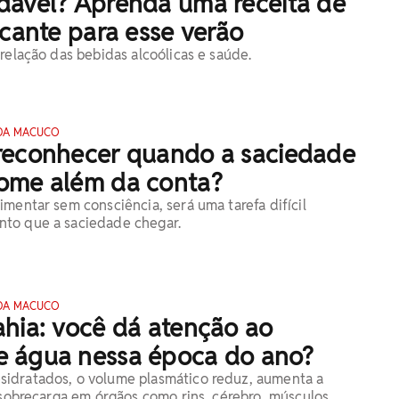
dável? Aprenda uma receita de
scante para esse verão
relação das bebidas alcoólicas e saúde.
DA MACUCO
reconhecer quando a saciedade
ome além da conta?
imentar sem consciência, será uma tarefa difícil
to que a saciedade chegar.
DA MACUCO
ahia: você dá atenção ao
 água nessa época do ano?
idratados, o volume plasmático reduz, aumenta a
a sobrecarga em órgãos como rins, cérebro, músculos.