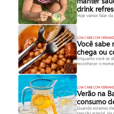
manter sau
drink refre
Hoje vamos falar da 
LOW CARB COM FERNAN
Você sabe 
chega ou c
Enquanto você se al
reconhecer o momen
LOW CARB COM FERNAN
Verão na B
consumo de
Quando estamos des
pressão arterial. H