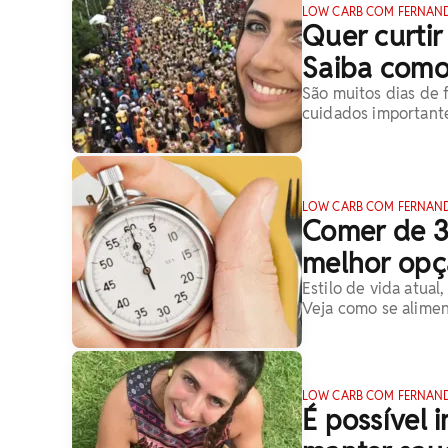
LOW CARB COM FERNAN
Quer curtir
Saiba como 
São muitos dias de 
cuidados importante
LOW CARB COM FERNAN
Comer de 3 
melhor opç
Estilo de vida atua
Veja como se alime
LOW CARB COM FERNAN
É possível 