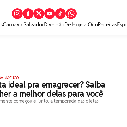
as
Carnaval
Salvador
Diversão
De Hoje a Oito
Receitas
Esp
DA MACUCO
eta ideal pra emagrecer? Saiba
her a melhor delas para você
lmente começou e junto, a temporada das dietas