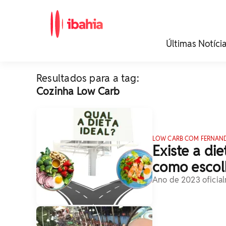
iBahia é o portal de
Últimas Notíci
noticias e
entretenimento da
Bahia.
Resultados para a tag:
Cozinha Low Carb
LOW CARB COM FERNAN
Existe a di
como escol
Ano de 2023 oficia