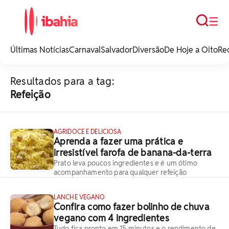
Busca
☰
iBahia é o portal de
noticias e
Últimas Notícias
Carnaval
Salvador
Diversão
De Hoje a Oito
Re
entretenimento da
Bahia.
Resultados para a tag:
Refeição
AGRIDOCE E DELICIOSA
Aprenda a fazer uma prática e
irresistível farofa de banana-da-terra
Prato leva poucos ingredientes e é um ótimo
acompanhamento para qualquer refeição
LANCHE VEGANO
Confira como fazer bolinho de chuva
vegano com 4 ingredientes
Tudo fica pronto em 15 minutos e o rendimento de