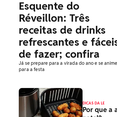
Esquente do
Réveillon: Três
receitas de drinks
refrescantes e fácei
de fazer; confira
Já se prepare para a virada do ano e se anim
para a festa
DICAS DA LE
Por que a 