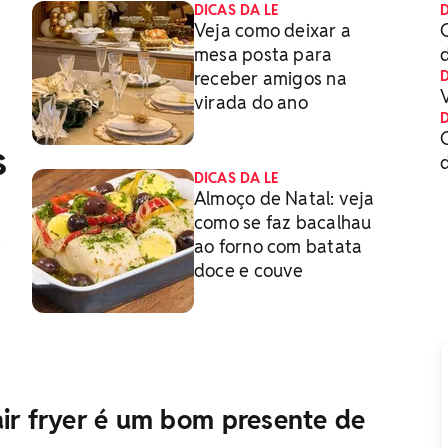
DICAS DA LE
D
Veja como deixar a
mesa posta para
receber amigos na
D
virada do ano
D
s
DICAS DA LE
Almoço de Natal: veja
como se faz bacalhau
e
ao forno com batata
doce e couve
air fryer é um bom presente de