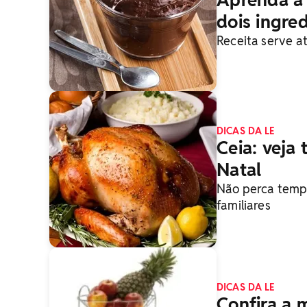
Aprenda a 
dois ingre
Receita serve a
DICAS DA LE
Ceia: veja 
Natal
Não perca tempo
familiares
DICAS DA LE
Confira a 