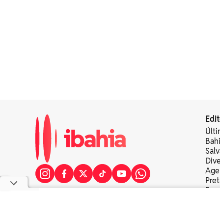
Edit
Últi
Bah
Sal
Div
Age
Pret
Fer
Colu