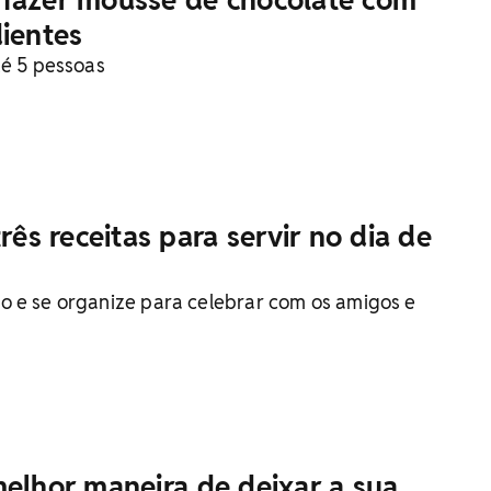
fazer mousse de chocolate com
dientes
té 5 pessoas
três receitas para servir no dia de
 e se organize para celebrar com os amigos e
melhor maneira de deixar a sua