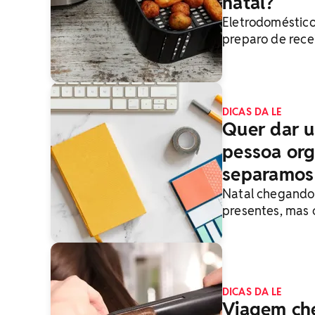
natal?
Eletrodoméstico
preparo de rece
DICAS DA LE
Quer dar u
pessoa org
separamos
Natal chegando 
presentes, mas 
perfil específic
DICAS DA LE
Viagem ch