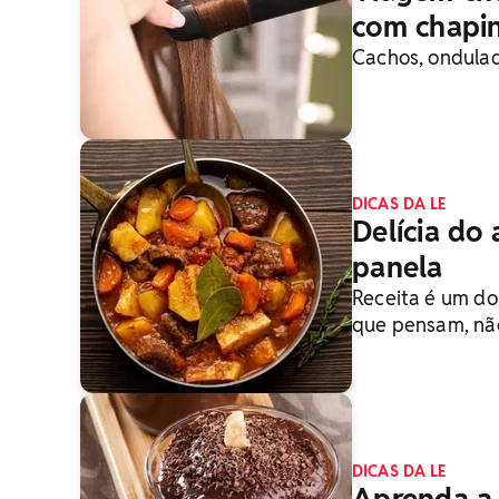
com chapi
Cachos, ondulad
DICAS DA LE
Delícia do
panela
Receita é um dos
que pensam, não 
DICAS DA LE