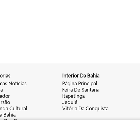
orias
Interior Da Bahia
mas Notícias
Página Principal
ia
Feira De Santana
vador
Itapetinga
ersão
Jequié
nda Cultural
Vitória Da Conquista
a Bahia
vo Das Cores
nistas