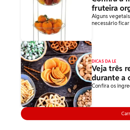
fruteira o
Alguns vegetais 
necessário fica
sensíveis a esse
DICAS DA LE
Veja três r
durante a 
Confira os ingr
Car