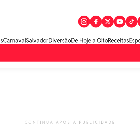
as
Carnaval
Salvador
Diversão
De Hoje a Oito
Receitas
Esp
CONTINUA APÓS A PUBLICIDADE